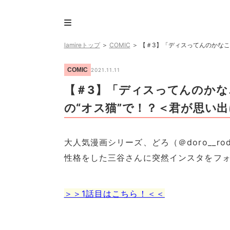
lamireトップ
＞
COMIC
＞
【＃3】「ディスってんのかなこ
COMIC
2021.11.11
【＃3】「ディスってんのか
の“オス猫”で！？＜君が思い
大人気漫画シリーズ、どろ（＠doro__
性格をした三谷さんに突然インスタをフ
＞＞1話目はこちら！＜＜