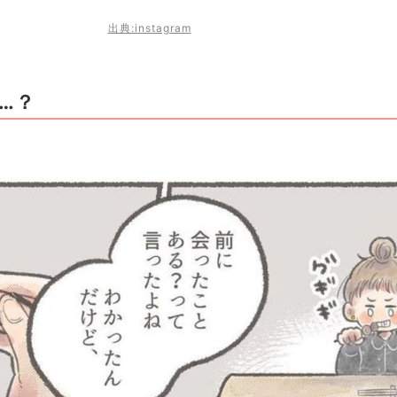
出典:instagram
…？