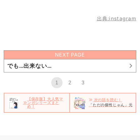
出典:instagram
NEXT PAGE
でも…出来ない…
1
2
3
【保存版】大人気マ
次の話を読む！
ンガシリーズまと
「ただの個性じゃん」元彼に
め！