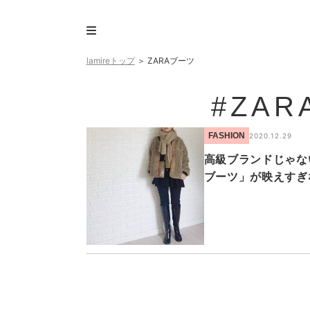
lamireトップ
＞
ZARAブーツ
#ZA
FASHION
2020.12.29
高級ブランドじゃな
ブーツ」が映えすぎ