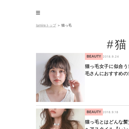
lamireトップ
＞
猫っ毛
#
BEAUTY
2018.9.24
猫っ毛女子に似合う
毛さんにおすすめの
BEAUTY
2018.9.18
猫っ毛とはどんな髪質？