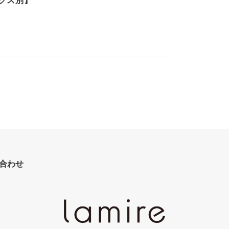
グス別】
合わせ