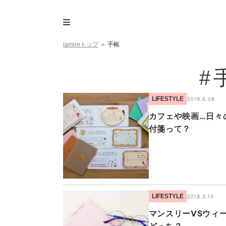
lamireトップ
＞
手帳
#
LIFESTYLE
2019.6.08
カフェや映画…日々
付箋って？
LIFESTYLE
2018.3.15
マンスリーVSウィ