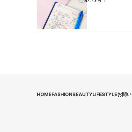
どっち？
HOME
FASHION
BEAUTY
LIFESTYLE
お問い