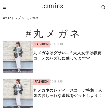
lamireトップ
＞
丸メガネ
#丸メガネ
FASHION
2018.6.01
丸メガネはダサい…？大人女子は春夏
コーデのハズしに使ってます♡
FASHION
2018.5.15
丸メガネのレディースコーデ特集！人
気のおしゃれな眼鏡をゲットしよう！