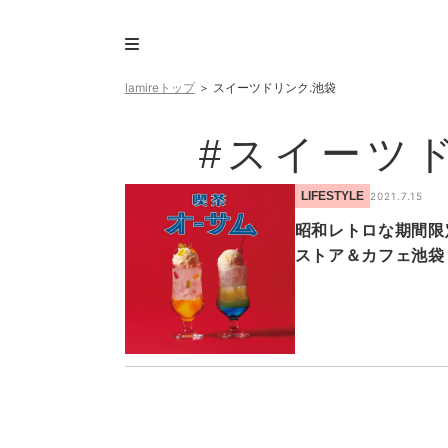
lamireトップ
＞
スイーツドリンク.池袋
#スイーツ
LIFESTYLE
2021.7.15
昭和レトロな期間限
ストア＆カフェ池袋