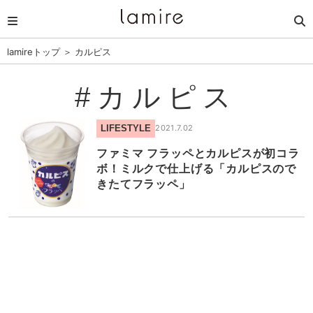
lamireトップ
＞
カルピス
#カルピス
LIFESTYLE
2021.7.02
ファミマ フラッペとカルピスが初コラ
ボ！ミルクで仕上げる「カルピスので
きたてフラッペ」