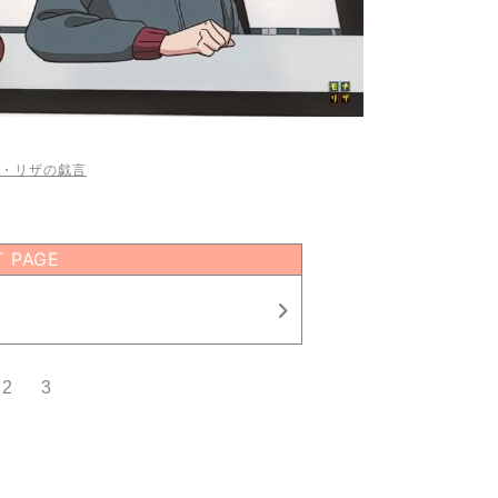
・リザの戯言
T PAGE
2
3