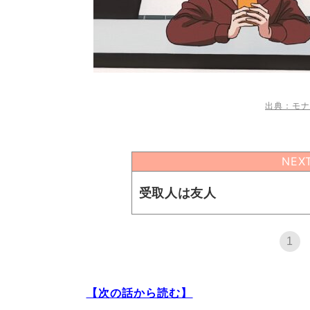
出典：モナ
NEX
受取人は友人
1
【次の話から読む】