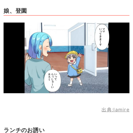
娘、登園
出典:lamire
ランチのお誘い