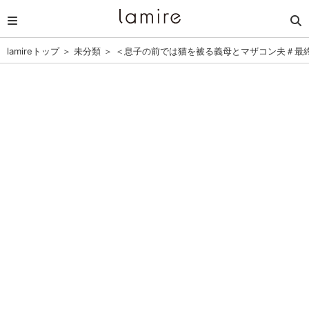
lamireトップ
＞
未分類
＞
＜息子の前では猫を被る義母とマザコン夫＃最