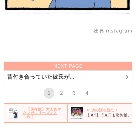
出典:instagram
NEXT PAGE
昔付き合っていた彼氏が…
1
2
3
4
【保存版】大人気マ
次の話を読む！
ンガシリーズまと
【＃2】「今日も晩御飯いら
め！