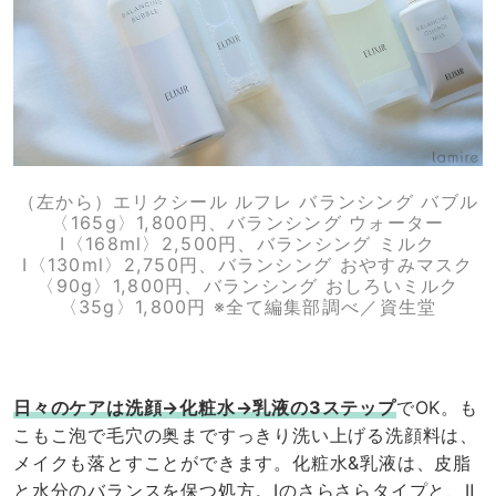
（左から）エリクシール ルフレ バランシング バブル
〈165g〉1,800円、バランシング ウォーター
I〈168ml〉2,500円、バランシング ミルク
I〈130ml〉2,750円、バランシング おやすみマスク
〈90g〉1,800円、バランシング おしろいミルク
〈35g〉1,800円 ※全て編集部調べ／資生堂
日々のケアは
洗顔→化粧水→乳液の3ステップ
でOK。も
こもこ泡で毛穴の奥まですっきり洗い上げる洗顔料は、
メイクも落とすことができます。化粧水&乳液は、皮脂
と水分のバランスを保つ処方。Ⅰのさらさらタイプと、Ⅱ