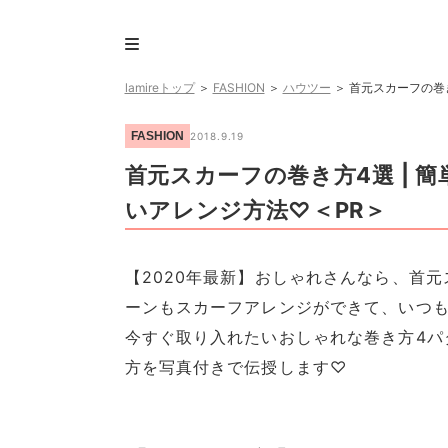
lamireトップ
＞
FASHION
＞
ハウツー
＞
首元スカーフの巻
FASHION
2018.9.19
首元スカーフの巻き方4選 | 
いアレンジ方法♡＜PR＞
【2020年最新】おしゃれさんなら、首
ーンもスカーフアレンジができて、いつ
今すぐ取り入れたいおしゃれな巻き方4パ
方を写真付きで伝授します♡